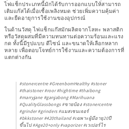
น
ไฟแช็กประเภทนี้มักได้รับการออกแบบให้สามารถ
เติมแก๊สได้เมื่อเชื้อเพลิงหมด ช่วยเพิ่มความคุ้มค่า
:
และยืดอายุการใช้งานของอุปกรณ์
ในด้านวัสดุ ไฟแช็กแก๊สมักผลิตจากโลหะ พลาสติก
หรือวัสดุผสมที่มีความทนทานต่อความร้อนและแรง
กด ทั้งนี้มีรูปแบบ ดีไซน์ และขนาดให้เลือกหลาก
หลาย เพื่อตอบโจทย์การใช้งานและความต้องการที่
แตกต่างกัน
#stonercentre #GreenbomHealthy #stoner
#thaistoner #roor #hightime #thaibong
#marryjane #ganjabong #Marihuana
#QualityGlassbongs #ขายบ้อง #stonercentre
#grinder #grinders #แมสเซนเจอร์
#bkkstoner #420thailand #เฉพาะผู้มีอายุ20ปี
ขึ้นไป #Age20+only #vaporizer #เวเปอร์ไร