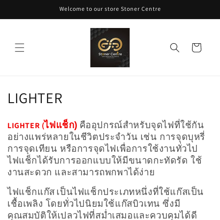
ข้ามไป
Welcome to our store Stoner Centre
ยัง
เนื้อหา
ตะกร้า
สินค้า
ค
LIGHTER
อ
ไฟแช็ก)
คืออุปกรณ์สำหรับจุดไฟที่ใช้กัน
LIGHTER (
ล
อย่างแพร่หลายในชีวิตประจำวัน เช่น การจุดบุหรี่
การจุดเทียน หรือการจุดไฟเพื่อการใช้งานทั่วไป
เ
ไฟแช็กได้รับการออกแบบให้มีขนาดกะทัดรัด ใช้
ล
งานสะดวก และสามารถพกพาได้ง่าย
ก
ไฟแช็กแก๊ส
เป็นไฟแช็กประเภทหนึ่งที่ใช้แก๊สเป็น
เชื้อเพลิง โดยทั่วไปนิยมใช้แก๊สบิวเทน ซึ่งมี
ชั
คุณสมบัติให้เปลวไฟที่สม่ำเสมอและควบคุมได้ดี