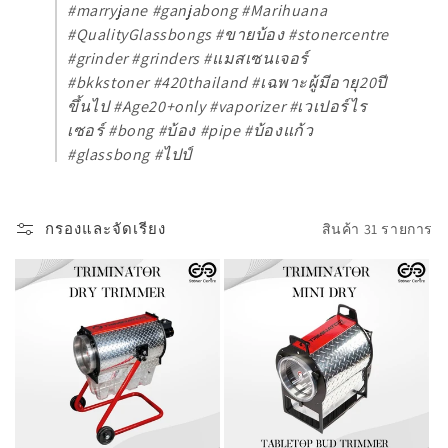
#marryjane #ganjabong #Marihuana
#QualityGlassbongs #ขายบ้อง #stonercentre
#grinder #grinders #แมสเซนเจอร์
#bkkstoner #420thailand #เฉพาะผู้มีอายุ20ปี
ขึ้นไป #Age20+only #vaporizer #เวเปอร์ไร
เซอร์ #bong #บ้อง #pipe #บ้องแก้ว
#glassbong #ไปป์
กรองและจัดเรียง
สินค้า 31 รายการ