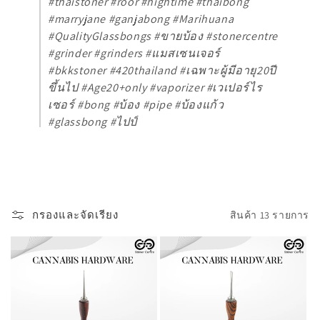
#thaistoner #roor #hightime #thaibong
#marryjane #ganjabong #Marihuana
#QualityGlassbongs #ขายบ้อง #stonercentre
#grinder #grinders #แมสเซนเจอร์
#bkkstoner #420thailand #เฉพาะผู้มีอายุ20ปี
ขึ้นไป #Age20+only #vaporizer #เวเปอร์ไร
เซอร์ #bong #บ้อง #pipe #บ้องแก้ว
#glassbong #ไปป์
กรองและจัดเรียง
สินค้า 13 รายการ