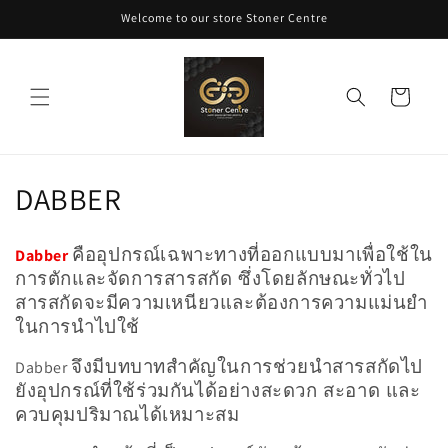
ข้ามไป
Welcome to our store Stoner Centre
ยัง
เนื้อหา
ตะกร้า
สินค้า
ค
DABBER
อ
คืออุปกรณ์เฉพาะทางที่ออกแบบมาเพื่อใช้ใน
Dabber
ล
การตักและจัดการสารสกัด ซึ่งโดยลักษณะทั่วไป
สารสกัดจะมีความเหนียวและต้องการความแม่นยำ
เ
ในการนำไปใช้
ล
จึงมีบทบาทสำคัญในการช่วยนำสารสกัดไป
Dabber
ก
ยังอุปกรณ์ที่ใช้ร่วมกันได้อย่างสะดวก สะอาด และ
ควบคุมปริมาณได้เหมาะสม
ชั