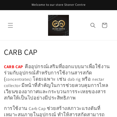
ข้ามไป
Welcome to our store Stoner Centre
ยัง
เนื้อหา
ตะกร้า
สินค้า
ค
CARB CAP
อ
คืออุปกรณ์เสริมที่ออกแบบมาเพื่อใช้งาน
CARB CAP
ล
ร่วมกับอุปกรณ์สำหรับการใช้งานสารสกัด
(
โดยเฉพาะ เช่น
หรือ
concentrates)
dab rig
nectar
เ
มีหน้าที่สำคัญในการช่วยควบคุมการไหล
collector
ล
เวียนของอากาศและกระบวนการระเหยของสาร
สกัดให้เป็นไปอย่างมีประสิทธิภาพ
ก
การใช้งาน
ช่วยสร้างสภาวะแรงดันที่
Carb Cap
ชั
เหมาะสมภายในอุปกรณ์ ทำให้สารสกัดสามารถ