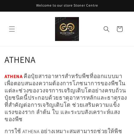
ข้ามไป
Welcome to our store Stoner Centre
ยัง
เนื้อหา
ตะกร้า
สินค้า
ค
ATHENA
อ
คือปุ๋ยสารอาหารสำหรับพืชที่ออกแบบมา
ATHENA
ล
เพื่อตอบสนองความต้องการโภชนาการของพืชใน
แต่ละช่วงของวงจรการเจริญเติบโตอย่างครบถ้วน
เ
ปุ๋ยชนิดนี้ประกอบด้วยธาตุอาหารหลักและธาตุรอง
ล
ที่สำคัญต่อการเจริญเติบโต ช่วยเสริมความแข็ง
แรงของราก ลำต้น ใบ และระบบสังเคราะห์แสง
ก
ของพืช
ชั
การใช้
อย่างเหมาะสมสามารถช่วยให้พืช
ATHENA