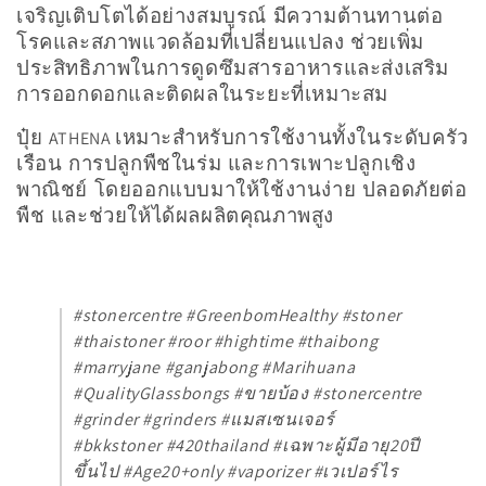
น
เจริญเติบโตได้อย่างสมบูรณ์ มีความต้านทานต่อ
โรคและสภาพแวดล้อมที่เปลี่ยนแปลง ช่วยเพิ่ม
:
ประสิทธิภาพในการดูดซึมสารอาหารและส่งเสริม
การออกดอกและติดผลในระยะที่เหมาะสม
ปุ๋ย
เหมาะสำหรับการใช้งานทั้งในระดับครัว
ATHENA
เรือน การปลูกพืชในร่ม และการเพาะปลูกเชิง
พาณิชย์ โดยออกแบบมาให้ใช้งานง่าย ปลอดภัยต่อ
พืช และช่วยให้ได้ผลผลิตคุณภาพสูง
#stonercentre #GreenbomHealthy #stoner
#thaistoner #roor #hightime #thaibong
#marryjane #ganjabong #Marihuana
#QualityGlassbongs #ขายบ้อง #stonercentre
#grinder #grinders #แมสเซนเจอร์
#bkkstoner #420thailand #เฉพาะผู้มีอายุ20ปี
ขึ้นไป #Age20+only #vaporizer #เวเปอร์ไร